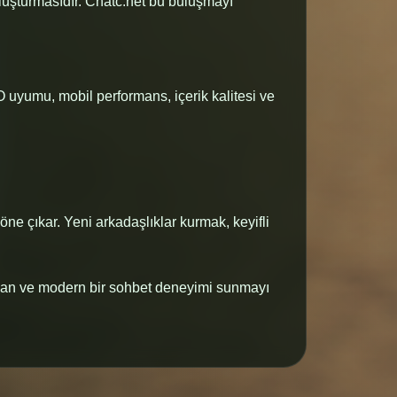
buluşturmasıdır. Chatc.net bu buluşmayı
EO uyumu, mobil performans, içerik kalitesi ve
 öne çıkar. Yeni arkadaşlıklar kurmak, keyifli
mayan ve modern bir sohbet deneyimi sunmayı