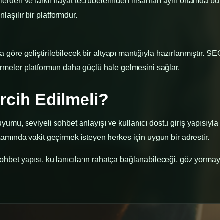
hirlerden ve farklı hayat tecrübelerinden insanları aynı ortamda 
laşılır bir platformdur.
a göre geliştirilebilecek bir altyapı mantığıyla hazırlanmıştır. S
tirmeler platformun daha güçlü hale gelmesini sağlar.
rcih Edilmeli?
 uyumu, seviyeli sohbet anlayışı ve kullanıcı dostu giriş yapısıyla
tamında vakit geçirmek isteyen herkes için uygun bir adrestir.
 sohbet yapısı, kullanıcıların rahatça bağlanabileceği, göz yor