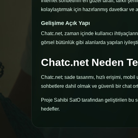
İnternet sohbetinin en güzel tarafı, farklı şe
kolaylaştırmak için hazırlanmış davetkar ve an
Gelişime Açık Yapı
Chatc.net, zaman içinde kullanıcı ihtiyaçların
görsel bütünlük gibi alanlarda yapılan iyileş
Chatc.net Neden Te
Chatc.net; sade tasarımı, hızlı erişimi, mobil
sohbetlere dahil olmak ve güvenli bir chat or
Proje Sahibi SatO tarafından geliştirilen bu
hedefler.