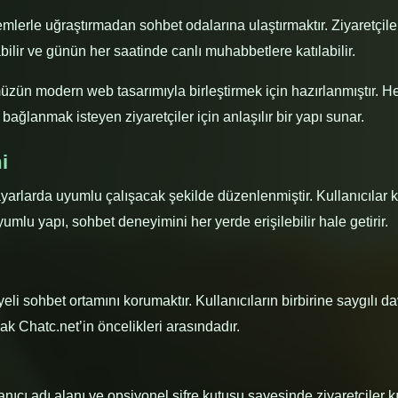
emlerle uğraştırmadan sohbet odalarına ulaştırmaktır. Ziyaretçiler
bilir ve günün her saatinde canlı muhabbetlere katılabilir.
zün modern web tasarımıyla birleştirmek için hazırlanmıştır. He
bağlanmak isteyen ziyaretçiler için anlaşılır bir yapı sunar.
i
sayarlarda uyumlu çalışacak şekilde düzenlenmiştir. Kullanıcılar
yumlu yapı, sohbet deneyimini her yerde erişilebilir hale getirir.
li sohbet ortamını korumaktır. Kullanıcıların birbirine saygılı da
k Chatc.net’in öncelikleri arasındadır.
anıcı adı alanı ve opsiyonel şifre kutusu sayesinde ziyaretçiler 