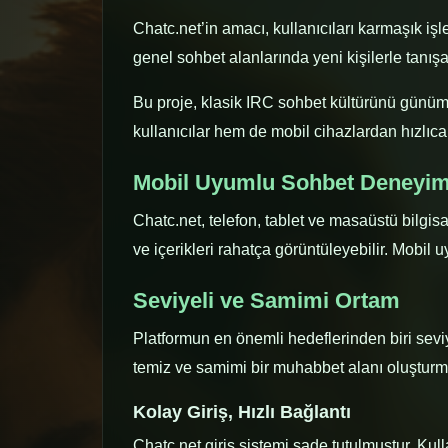
Chatc.net’in amacı, kullanıcıları karmaşık işl
genel sohbet alanlarında yeni kişilerle tanışa
Bu proje, klasik IRC sohbet kültürünü günümü
kullanıcılar hem de mobil cihazlardan hızlıca 
Mobil Uyumlu Sohbet Deneyim
Chatc.net, telefon, tablet ve masaüstü bilgi
ve içerikleri rahatça görüntüleyebilir. Mobil u
Seviyeli ve Samimi Ortam
Platformun en önemli hedeflerinden biri seviye
temiz ve samimi bir muhabbet alanı oluşturma
Kolay Giriş, Hızlı Bağlantı
Chatc.net giriş sistemi sade tutulmuştur. Kull